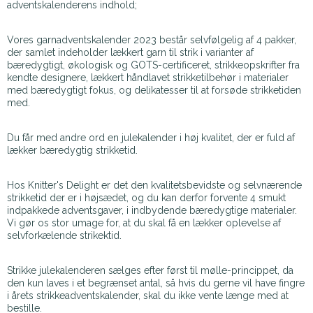
adventskalenderens indhold;
Vores garnadventskalender 2023 består selvfølgelig af 4 pakker,
der samlet indeholder lækkert garn til strik i varianter af
bæredygtigt, økologisk og GOTS-certificeret, strikkeopskrifter fra
kendte designere, lækkert håndlavet strikketilbehør i materialer
med bæredygtigt fokus, og delikatesser til at forsøde strikketiden
med.
Du får med andre ord en julekalender i høj kvalitet, der er fuld af
lækker bæredygtig strikketid.
Hos Knitter's Delight er det den kvalitetsbevidste og selvnærende
strikketid der er i højsædet, og du kan derfor forvente 4 smukt
indpakkede adventsgaver, i indbydende bæredygtige materialer.
Vi gør os stor umage for, at du skal få en lækker oplevelse af
selvforkælende strikektid.
Strikke julekalenderen sælges efter først til mølle-princippet, da
den kun laves i et begrænset antal, så hvis du gerne vil have fingre
i årets strikkeadventskalender, skal du ikke vente længe med at
bestille.