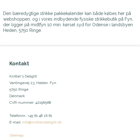
Den bæredygtige strikke pakkekalender kan både købes her på
webshoppen, og i vores indbydende fysiske strikkebutik på Fyn,
der ligger på midtfyn 10 min. kørsel syd for Odense i landsbyen
Heden, 5750 Ringe.
Kontakt
Knitter's Delight
Vantingevej 23, Heden, Fyn
5750 Ringe
Denmark
CVR-nummer
:
42196568
Telefonnr.
:
+45 61 48 16 61
E-mail
:
info@knittersdelight.dk
Sitemap