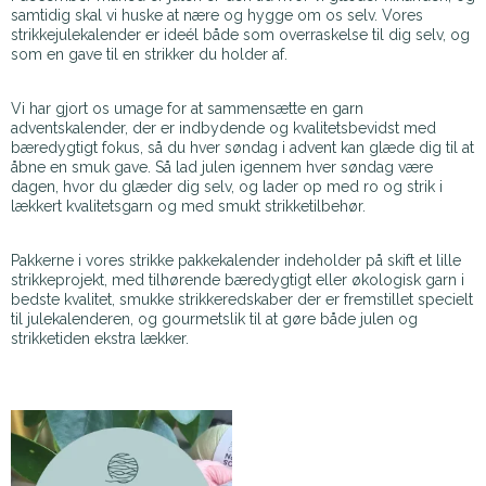
samtidig skal vi huske at nære og hygge om os selv. Vores
strikkejulekalender er ideél både som overraskelse til dig selv, og
som en gave til en strikker du holder af.
Vi har gjort os umage for at sammensætte en garn
adventskalender, der er indbydende og kvalitetsbevidst med
bæredygtigt fokus, så du hver søndag i advent kan glæde dig til at
åbne en smuk gave. Så lad julen igennem hver søndag være
dagen, hvor du glæder dig selv, og lader op med ro og strik i
lækkert kvalitetsgarn og med smukt strikketilbehør.
Pakkerne i vores strikke pakkekalender indeholder på skift et lille
strikkeprojekt, med tilhørende bæredygtigt eller økologisk garn i
bedste kvalitet, smukke strikkeredskaber der er fremstillet specielt
til julekalenderen, og gourmetslik til at gøre både julen og
strikketiden ekstra lækker.