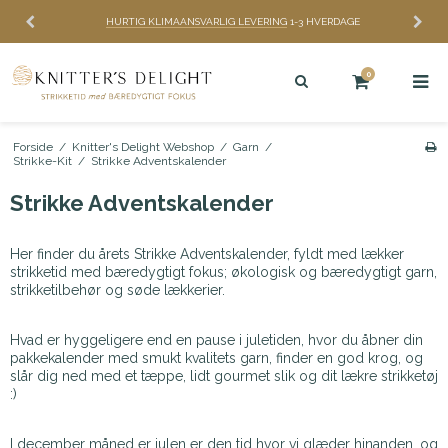
HURTIG KLIMAANSVARLIG LEVERING
1-3 HVERDAGE
0
Forside
/
Knitter's Delight Webshop
/
Garn
/
Strikke-Kit
/
Strikke Adventskalender
Strikke Adventskalender
Her finder du årets Strikke Adventskalender, fyldt med lækker
strikketid med bæredygtigt fokus; økologisk og bæredygtigt garn,
strikketilbehør og søde lækkerier.
Hvad er hyggeligere end en pause i juletiden, hvor du åbner din
pakkekalender med smukt kvalitets garn, finder en god krog, og
slår dig ned med et tæppe, lidt gourmet slik og dit lækre strikketøj
:)
I december måned er julen er den tid hvor vi glæder hinanden, og