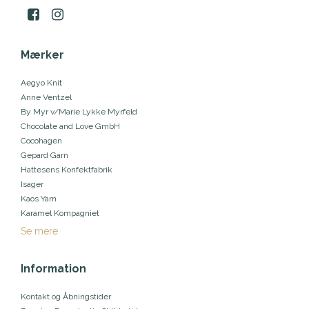
Mærker
Aegyo Knit
Anne Ventzel
By Myr v/Marie Lykke Myrfeld
Chocolate and Love GmbH
Cocohagen
Gepard Garn
Hattesens Konfektfabrik
Isager
Kaos Yarn
Karamel Kompagniet
Se mere
Information
Kontakt og Åbningstider