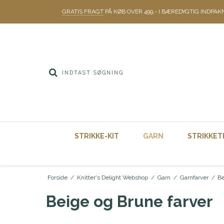
GRATIS FRAGT
PÅ KØB OVER 499,- I BÆREDYGTIG INDPAK
STRIKKE-KIT
GARN
STRIKKET
Forside
/
Knitter's Delight Webshop
/
Garn
/
Garnfarver
/
Be
Beige og Brune farver