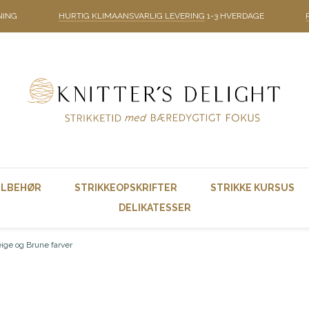
NING
HURTIG KLIMAANSVARLIG LEVERING
1-3 HVERDAGE
ILBEHØR
STRIKKEOPSKRIFTER
STRIKKE KURSUS
DELIKATESSER
ige og Brune farver