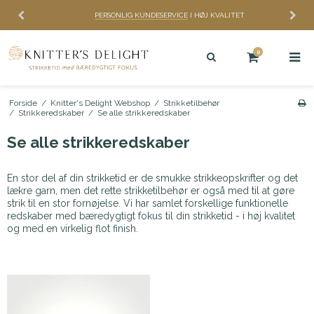
PERSONLIG KUNDESERVICE
I HØJ KVALITET
0
Forside
/
Knitter's Delight Webshop
/
Strikketilbehør
/
Strikkeredskaber
/
Se alle strikkeredskaber
Se alle strikkeredskaber
En stor del af din strikketid er de smukke strikkeopskrifter og det
lækre garn, men det rette strikketilbehør er også med til at gøre
strik til en stor fornøjelse. Vi har samlet forskellige funktionelle
redskaber med bæredygtigt fokus til din strikketid - i høj kvalitet
og med en virkelig flot finish.