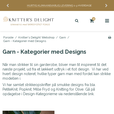
HURTIG KLIMAANSVARLIG LEVERING
1-3 HVERDAGE
0
Forside
/
Knitter's Delight Webshop
/
Garn
/
Garn - Kategorier med Designs
Garn - Kategorier med Designs
Når man strikker til sin garderobe, bliver man tit inspireret til det
næste projekt, ud fra et lækkert udtryk i et flot design. Vi har ved
hvert design noteret, hvilke typer garn man med fordel kan strikke
modellen i.
Vi har samlet strikkeopskrifter på smukke designs fra bla.
PetiteKnit, Popknit, Mille Fryd og Knitting for Olive. Gå på
opdagelse i Design-Kategorierne via nedenstående link.