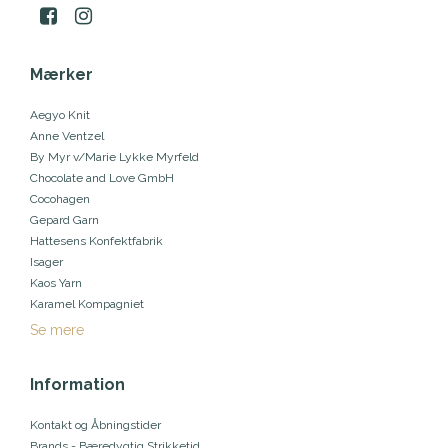
Mærker
Aegyo Knit
Anne Ventzel
By Myr v/Marie Lykke Myrfeld
Chocolate and Love GmbH
Cocohagen
Gepard Garn
Hattesens Konfektfabrik
Isager
Kaos Yarn
Karamel Kompagniet
Se mere
Information
Kontakt og Åbningstider
Brands - Bæredygtig Strikketid