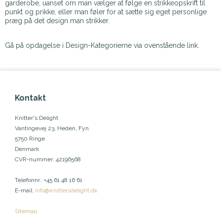
garderobe, uanset om man vælger at følge en strikkeopskrift til
punkt og prikke, eller man føler for at sætte sig eget personlige
præg på det design man strikker.
Gå på opdagelse i Design-Kategorierne via ovenstående link.
Kontakt
Knitter's Delight
Vantingevej 23, Heden, Fyn
5750 Ringe
Denmark
CVR-nummer
:
42196568
Telefonnr.
:
+45 61 48 16 61
E-mail
:
info@knittersdelight.dk
Sitemap