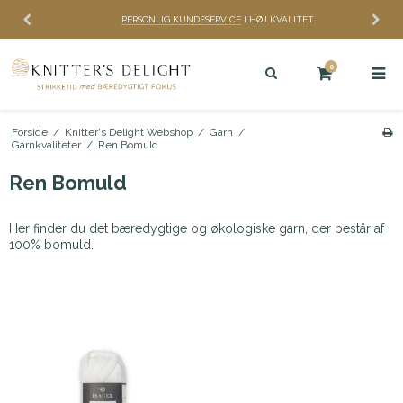
PERSONLIG KUNDESERVICE
I HØJ KVALITET
0
Forside
/
Knitter's Delight Webshop
/
Garn
/
Garnkvaliteter
/
Ren Bomuld
Ren Bomuld
Her finder du det bæredygtige og økologiske garn, der består af
100% bomuld.