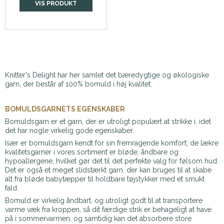
VIS PRODUKT
Knitter's Delight har her samlet det bæredygtige og økologiske
garn, der består af 100% bomuld i høj kvalitet.
BOMULDSGARNETS EGENSKABER
Bomuldsgarn er et garn, der er utroligt populært at strikke i, idet
det har nogle virkelig gode egenskaber.
Især er bomuldsgarn kendt for sin fremragende komfort; de lækre
kvalitetsgarner i vores sortiment er bløde, åndbare og
hypoallergene, hvilket gør det til det perfekte valg for følsom hud.
Det er også et meget slidstærkt garn, der kan bruges til at skabe
alt fra bløde babytæpper til holdbare tøjstykker med et smukt
fald.
Bomuld er virkelig åndbart, og utroligt godt til at transportere
varme væk fra kroppen, så dit færdige strik er behageligt at have
på i sommervarmen, og samtidig kan det absorbere store