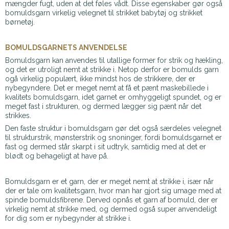
mængder fugt, uden at det føles vådt. Disse egenskaber gør også
bomuldsgarn virkelig velegnet til strikket babytøj og strikket
børnetøj.
BOMULDSGARNETS ANVENDELSE
Bomuldsgarn kan anvendes til utallige former for strik og hækling,
og det er utroligt nemt at strikke i. Netop derfor er bomulds garn
ogå virkelig populært, ikke mindst hos de strikkere, der er
nybegyndere. Det er meget nemt at få et pænt maskebillede i
kvalitets bomuldsgarn, idet garnet er omhyggeligt spundet, og er
meget fast i strukturen, og dermed lægger sig pænt når det
strikkes.
Den faste struktur i bomuldsgarn gør det også særdeles velegnet
til strukturstrik, mønsterstrik og snoninger, fordi bomuldsgarnet er
fast og dermed står skarpt i sit udtryk, samtidig med at det er
blødt og behageligt at have på.
Bomuldsgarn er et garn, der er meget nemt at strikke i, især når
der er tale om kvalitetsgarn, hvor man har gjort sig umage med at
spinde bomuldsfibrene. Derved opnås et garn af bomuld, der er
virkelig nemt at strikke med, og dermed også super anvendeligt
for dig som er nybegynder at strikke i.