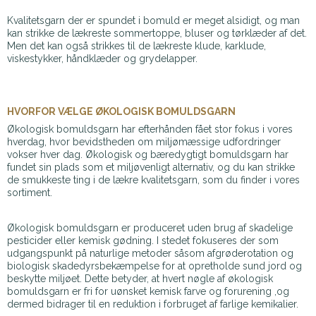
Kvalitetsgarn der er spundet i bomuld er meget alsidigt, og man
kan strikke de lækreste sommertoppe, bluser og tørklæder af det.
Men det kan også strikkes til de lækreste klude, karklude,
viskestykker, håndklæder og grydelapper.
HVORFOR VÆLGE ØKOLOGISK BOMULDSGARN
Økologisk bomuldsgarn har efterhånden fået stor fokus i vores
hverdag, hvor bevidstheden om miljømæssige udfordringer
vokser hver dag. Økologisk og bæredygtigt bomuldsgarn har
fundet sin plads som et miljøvenligt alternativ, og du kan strikke
de smukkeste ting i de lækre kvalitetsgarn, som du finder i vores
sortiment.
Økologisk bomuldsgarn er produceret uden brug af skadelige
pesticider eller kemisk gødning. I stedet fokuseres der som
udgangspunkt på naturlige metoder såsom afgrøderotation og
biologisk skadedyrsbekæmpelse for at opretholde sund jord og
beskytte miljøet. Dette betyder, at hvert nøgle af økologisk
bomuldsgarn er fri for uønsket kemisk farve og forurening ,og
dermed bidrager til en reduktion i forbruget af farlige kemikalier.