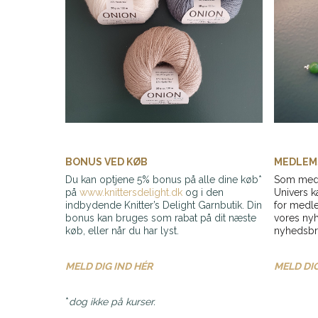
BONUS VED KØB
MEDLEM
Du kan optjene 5% bonus på alle dine køb*
Som medl
på
www.knittersdelight.dk
og i den
Univers k
indbydende Knitter’s Delight Garnbutik. Din
for medl
bonus kan bruges som rabat på dit næste
vores nyh
køb, eller når du har lyst.
nyhedsbre
MELD DIG IND HÉR
MELD DIG
*
dog ikke på kurser.