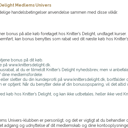
 Delight Medlems Univers
indelige handelsbetingelser anvendelse sammen med disse vilkår.
er bonus på alle køb foretaget hos Knitter’s Delight, undtaget kurs
emført, kan bonus benyttes som rabat ved dit næste køb hos Knitter’s
ptjene bonus på dit køb.
på www.knittersdelight.dk.
usrabat, at du er tilmeldt Knitter’s Delight nyhedsbrev, men vi anbefale
af dine medlemsfordele.
eller sletter du din kundeprofil på www.knittersdelight.dk, bortfalde
 optjent. Når du benytter dele af din bonusopsparing, vil det altid
køb hos Knitter’s Delight, og kan ikke udbetales, heller ikke ved Kni
lems Univers-klubben er personligt, og det er vigtigt at du behandl
tiget adgang og udnyttelse af dit medlemskab og dine kontooplysninge