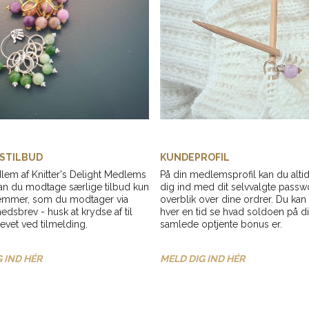
STILBUD
KUNDEPROFIL
em af Knitter's Delight Medlems
På din medlemsprofil kan du alti
an du modtage særlige tilbud kun
dig ind med dit selvvalgte passw
emmer, som du modtager via
overblik over dine ordrer. Du kan 
edsbrev - husk at krydse af til
hver en tid se hvad soldoen på d
vet ved tilmelding.
samlede optjente bonus er.
 IND HÉR
MELD DIG IND HÉR