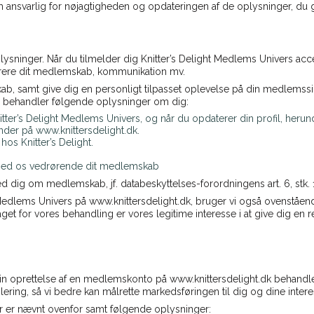
ansvarlig for nøjagtigheden og opdateringen af de oplysninger, du 
plysninger. Når du tilmelder dig Knitter’s Delight Medlems Univers acce
rere dit medlemskab, kommunikation mv.
samt give dig en personligt tilpasset oplevelse på din medlemsside
Vi behandler følgende oplysninger om dig:
Knitter’s Delight Medlems Univers, og når du opdaterer din profil, her
nder på www.knittersdelight.dk.
s Knitter’s Delight.
med os vedrørende dit medlemskab
 dig om medlemskab, jf. databeskyttelses-forordningens art. 6, stk. 1, 
edlems Univers på www.knittersdelight.dk, bruger vi også ovenstående
et for vores behandling er vores legitime interesse i at give dig en re
 din oprettelse af en medlemskonto på www.knittersdelight.dk behandl
ering, så vi bedre kan målrette markedsføringen til dig og dine intere
r er nævnt ovenfor samt følgende oplysninger: