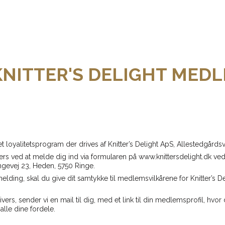
KNITTER'S DELIGHT MED
 loyalitetsprogram der drives af Knitter’s Delight ApS, Allestedgårdsve
ers ved at melde dig ind via formularen på
www.knittersdelight.dk
ved 
ngevej 23, Heden, 5750 Ringe.
lmelding, skal du give dit samtykke til medlemsvilkårene for Knitter’s 
vers, sender vi en mail til dig, med et link til din medlemsprofil, hv
alle dine fordele.