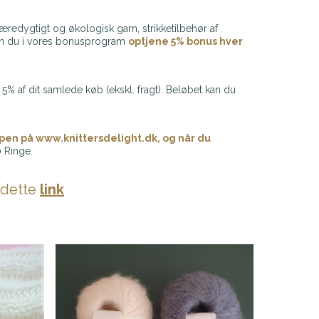
æredygtigt og økologisk garn, strikketilbehør af
kan du i vores bonusprogram
optjene 5% bonus hver
% af dit samlede køb (ekskl. fragt). Beløbet kan du
ppen på
www.knittersdelight.dk
, og når du
0 Ringe.
 dette
link