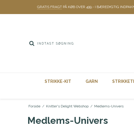
GRATIS FRAGT
PÅ KØB OVER 499,- I BÆREDYGTIG INDPAK
STRIKKE-KIT
GARN
STRIKKET
Forside
/
Knitter's Delight Webshop
/
Medlems-Univers
Medlems-Univers