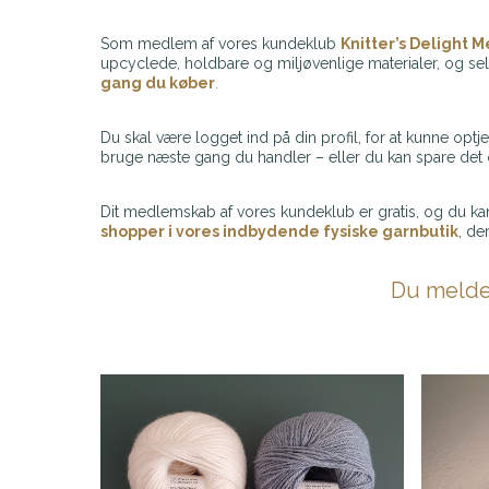
Som medlem af vores kundeklub
Knitter’s Delight 
upcyclede, holdbare og miljøvenlige materialer, og s
gang du køber
.
Du skal være logget ind på din profil, for at kunne op
bruge næste gang du handler – eller du kan spare det 
Dit medlemskab af vores kundeklub er gratis, og du k
shopper i vores indbydende fysiske garnbutik
, de
Du melder