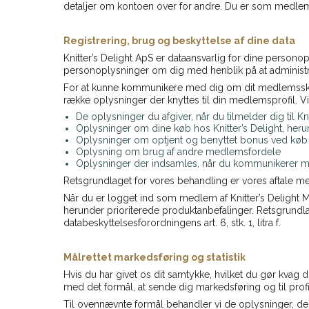
detaljer om kontoen over for andre. Du er som medlem 
Registrering, brug og beskyttelse af dine data
Knitter’s Delight ApS er dataansvarlig for dine persono
personoplysninger om dig med henblik på at administ
For at kunne kommunikere med dig om dit medlemsskab, 
række oplysninger der knyttes til din medlemsprofil. 
De oplysninger du afgiver, når du tilmelder dig til 
Oplysninger om dine køb hos Knitter’s Delight, heru
Oplysninger om optjent og benyttet bonus ved køb ho
Oplysning om brug af andre medlemsfordele
Oplysninger der indsamles, når du kommunikerer 
Retsgrundlaget for vores behandling er vores aftale med
Når du er logget ind som medlem af Knitter’s Delight M
herunder prioriterede produktanbefalinger. Retsgrundlag
databeskyttelsesforordningens art. 6, stk. 1, litra f.
Målrettet markedsføring og statistik
Hvis du har givet os dit samtykke, hvilket du gør kvag
med det formål, at sende dig markedsføring og til profil
Til ovennævnte formål behandler vi de oplysninger, de