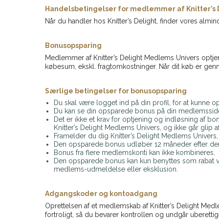
Handelsbetingelser for medlemmer af Knitter’s
Når du handler hos Knitter’s Delight, finder vores alm
Bonusopsparing
Medlemmer af Knitter’s Delight Medlems Univers optjen
købesum, ekskl. fragtomkostninger. Når dit køb er genn
Særlige betingelser for bonusopsparing
Du skal være logget ind på din profil, for at kunne o
Du kan se din opsparede bonus på din medlemsside 
Det er ikke et krav for optjening og indløsning af bon
Knitter’s Delight Medlems Univers, og ikke går glip 
Framelder du dig Knitter’s Delight Medlems Univers, 
Den opsparede bonus udløber 12 måneder efter den er
Bonus fra flere medlemskonti kan ikke kombineres.
Den opsparede bonus kan kun benyttes som rabat ved 
medlems-udmeldelse eller eksklusion.
Adgangskoder og kontoadgang
Oprettelsen af et medlemskab af Knitter’s Delight Med
fortroligt, så du bevarer kontrollen og undgår uberet