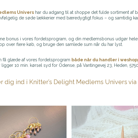
Medlems Univers
har du adgang til at shoppe det fulde sortiment af b
elvfølgelig de søde lækkerier med bæredygtigt fokus – og samtidig 
tjene bonus i vores fordelsprogram, og din medlemsbonus udgør hele 5
op over flere køb, og bruge den samlede sum når du har lyst.
an få glæde af vores fordelsprogram
både når du handler i wesho
r ligger 10 min. kørsel syd for Odense, på Vantingevej 23, Heden, 575
 dig ind i Knitter’s Delight Medlems Univers via