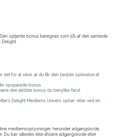
er. Den optjente bonus beregnes som 5% af den samlede
 Delight.
r det for at sikre, at du får den bedste oplevelse af
r din opsparede bonus.
 være den ældste bonus du benytter først.
tter’s Delight Medlems Univers ophør, eller ved en
er dine medlemsoplysninger, herunder adgangskode,
r. Du bør således ikke afsløre adgangskode eller