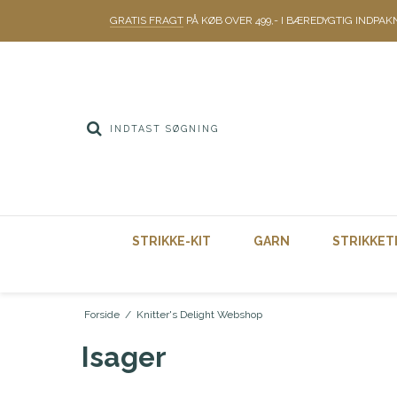
GRATIS FRAGT
PÅ KØB OVER 499,- I BÆREDYGTIG INDPAK
STRIKKE-KIT
GARN
STRIKKET
Forside
/
Knitter's Delight Webshop
Isager