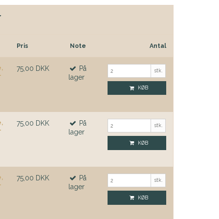
r
Pris
Note
Antal
e,
75,00 DKK
På
stk.
-
lager
KØB
e,
75,00 DKK
På
stk.
-
lager
KØB
e,
75,00 DKK
På
stk.
-
lager
KØB