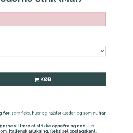
KØB
g før
, som f.eks. huer og halstørklæder, og som nu
har
 gerne vil
lære
at strikke oppefra og ned
, samt
som,
italiensk aflukning, fleksibel opslagskant,