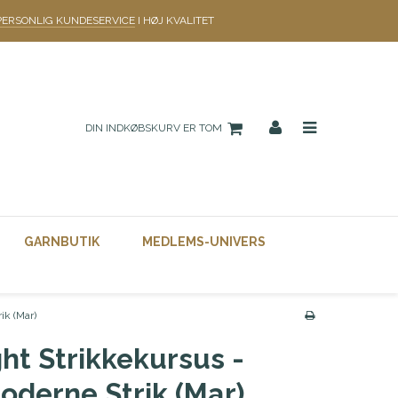
PERSONLIG KUNDESERVICE
I HØJ KVALITET
DIN INDKØBSKURV ER TOM
GARNBUTIK
MEDLEMS-UNIVERS
ik (Mar)
ght Strikkekursus -
oderne Strik (Mar)