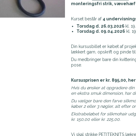
monteringsfri strik, vævehæf
Kurset består af
4
undervisning
Torsdag d. 26.03.2026
kl. 1
Torsdag d. 09.04.2026
kl. 19
Din kursusbillet er købet af proj
lækkert garn, opskrift og pinde til
Du medbringer bare din kvittering
pose.
Kursusprisen er kr. 895,00, he
Hvis du ønsker at opgradere din 
en ekstra smuk dimension, har du
Du vælger bare den farve silkmoh
køber
2 eller 3 nøgler, alt efter 
Ekstrabeløbet for silkmohair udg
kr. 150,00 eller kr. 225,00.
Vi skal strikke PETITEKNITS lækr