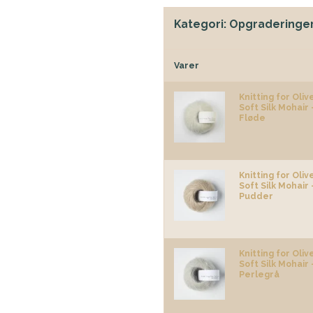
Kategori:
Opgraderinge
Varer
Knitting for Oliv
Soft Silk Mohair 
Fløde
Knitting for Oliv
Soft Silk Mohair 
Pudder
Knitting for Oliv
Soft Silk Mohair 
Perlegrå