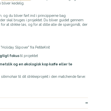
n bliver kedelig.
og du bliver ført ind i principperne bag
e der skal bruges i projektet. Du bliver guidet gennem
or at strikke løs, og for at stille alle de spørgsmål, der
"Holiday Slipover" fra PetiteKnit
gtigt fokus
til projektet
etslik og en økologisk kop kaffe eller te
ilkmohair til dit strikkeprojekt i den matchende farve: