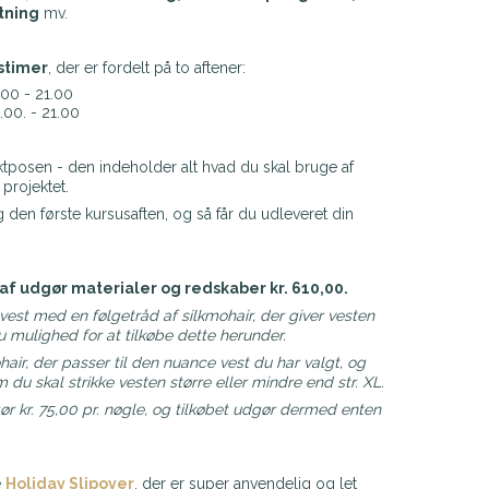
tning
mv.
stimer
, der er fordelt på to aftener:
9.00 - 21.00
.00. - 21.00
ektposen - den indeholder alt hvad du skal bruge af
 projektet.
 den første kursusaften, og så får du udleveret din
raf udgør materialer og redskaber kr. 610,00.
vest med en følgetråd af silkmohair, der giver vesten
 mulighed for at tilkøbe dette herunder.
air, der passer til den nuance vest du har valgt, og
om du skal strikke vesten større eller mindre end str. XL.
ør kr. 75,00 pr. nøgle, og tilkøbet udgør dermed enten
e
Holiday Slipover
, der er super anvendelig og let