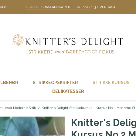
NING
HURTIG KLIMAANSVARLIG LEVERING
1-3 HVERDAGE
ILBEHØR
STRIKKEOPSKRIFTER
STRIKKE KURSUS
DELIKATESSER
ekurser Moderne Strik
/
Knitter's Delight Strikkekursus - Kursus No.2 Moderne Str
Knitter's Deli
Kursus No.2 M