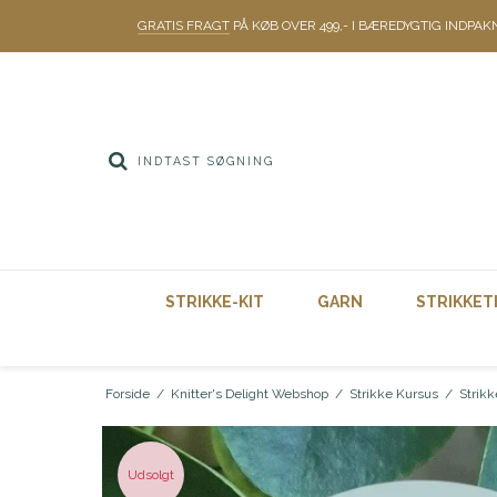
GRATIS FRAGT
PÅ KØB OVER 499,- I BÆREDYGTIG INDPAK
STRIKKE-KIT
GARN
STRIKKET
Forside
/
Knitter's Delight Webshop
/
Strikke Kursus
/
Strikk
Udsolgt