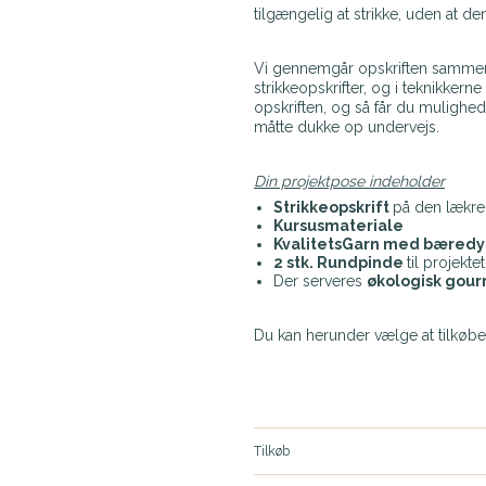
tilgængelig at strikke, uden at de
Vi gennemgår opskriften sammen, 
strikkeopskrifter, og i teknikkern
opskriften, og så får du mulighed f
måtte dukke op undervejs.
Din projektpose indeholder
Strikkeopskrift
på den lækre 
Kursusmateriale
KvalitetsGarn med bæredy
2 stk. Rundpinde
til projektet
Der serveres
økologisk gourm
Du kan herunder vælge at tilkøbe s
Tilkøb